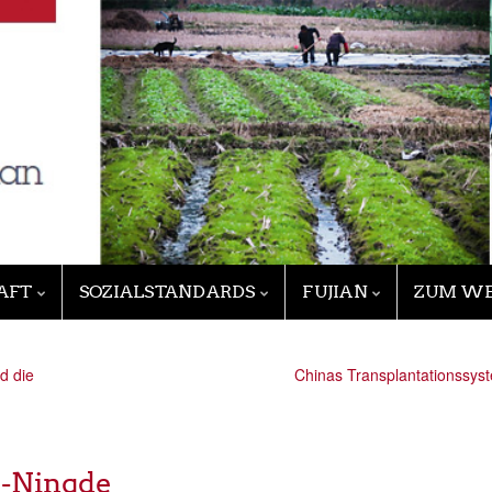
AFT
SOZIALSTANDARDS
FUJIAN
ZUM WE
d die
Chinas Transplantationssys
r-Ningde